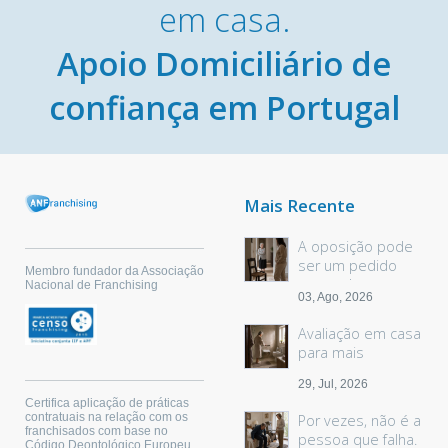
em casa.
Apoio Domiciliário de
confiança em Portugal
Mais Recente
A oposição pode
ser um pedido
Membro fundador da Associação
sem palavras
Nacional de Franchising
03, Ago, 2026
Avaliação em casa
para mais
segurança
29, Jul, 2026
Certifica aplicação de práticas
contratuais na relação com os
Por vezes, não é a
franchisados com base no
pessoa que falha.
Código Deontológico Europeu.