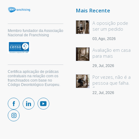
Mais Recente
A oposição pode
ser um pedido
Membro fundador da Associação
sem palavras
Nacional de Franchising
03, Ago, 2026
Avaliação em casa
para mais
segurança
29, Jul, 2026
Certifica aplicação de práticas
contratuais na relação com os
Por vezes, não é a
franchisados com base no
pessoa que falha.
Código Deontológico Europeu.
É o espaço.
22, Jul, 2026