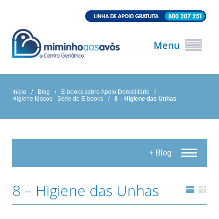
Menu
Início
/
Blog
/
E-books sobre Apoio Domiciliário
/
Higiene Idosos - Série de E-books
/
8 – Higiene das Unhas
+ Blog
8 – Higiene das Unhas