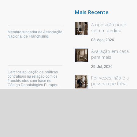
Mais Recente
A oposição pode
ser um pedido
Membro fundador da Associação
sem palavras
Nacional de Franchising
03, Ago, 2026
Avaliação em casa
para mais
segurança
29, Jul, 2026
Certifica aplicação de práticas
contratuais na relação com os
Por vezes, não é a
franchisados com base no
pessoa que falha.
Código Deontológico Europeu.
É o espaço.
22, Jul, 2026