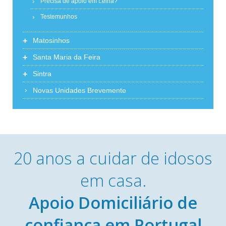
Precisa de apoio em Leiria?
Testemunhos
+
Matosinhos
+
Santa Maria da Feira
+
Sintra
Novas Unidades Brevemente
20 anos a cuidar de idosos
em casa.
Apoio Domiciliário de
confiança em Portugal