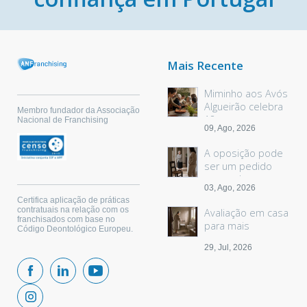
Mais Recente
Miminho aos Avós
Algueirão celebra
Membro fundador da Associação
18 anos
Nacional de Franchising
09, Ago, 2026
A oposição pode
ser um pedido
sem palavras
03, Ago, 2026
Certifica aplicação de práticas
contratuais na relação com os
Avaliação em casa
franchisados com base no
para mais
Código Deontológico Europeu.
segurança
29, Jul, 2026