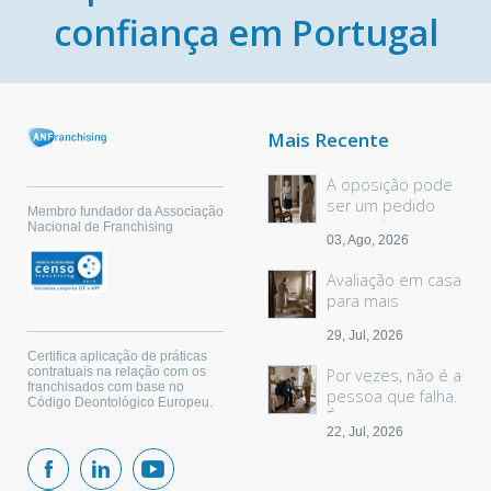
confiança em Portugal
Mais Recente
A oposição pode
ser um pedido
Membro fundador da Associação
sem palavras
Nacional de Franchising
03, Ago, 2026
Avaliação em casa
para mais
segurança
29, Jul, 2026
Certifica aplicação de práticas
contratuais na relação com os
Por vezes, não é a
franchisados com base no
pessoa que falha.
Código Deontológico Europeu.
É o espaço.
22, Jul, 2026