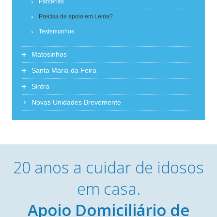
Parcerias
Precisa de apoio em Leiria?
Testemunhos
+
Matosinhos
+
Santa Maria da Feira
+
Sintra
Novas Unidades Brevemente
20 anos a cuidar de idosos
em casa.
Apoio Domiciliário de