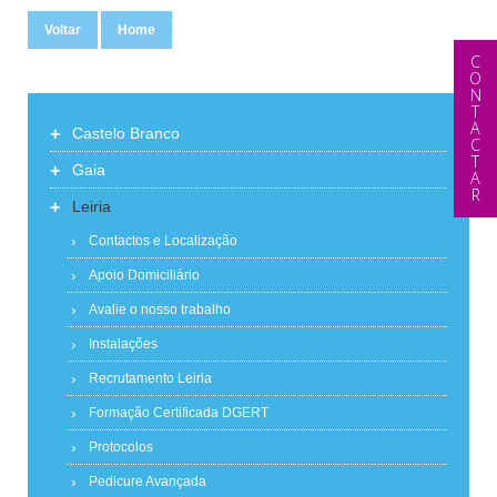
Voltar
Home
CONTACTAR
+
Castelo Branco
+
Gaia
+
Leiria
Contactos e Localização
Apoio Domiciliário
Avalie o nosso trabalho
Instalações
Recrutamento Leiria
Formação Certificada DGERT
Protocolos
Pedicure Avançada