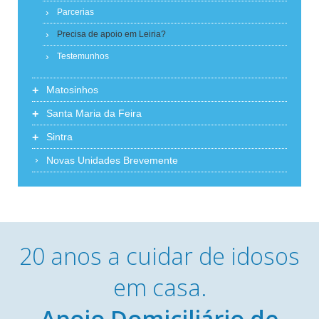
Parcerias
Precisa de apoio em Leiria?
Testemunhos
+
Matosinhos
+
Santa Maria da Feira
+
Sintra
Novas Unidades Brevemente
20 anos a cuidar de idosos
em casa.
Apoio Domiciliário de