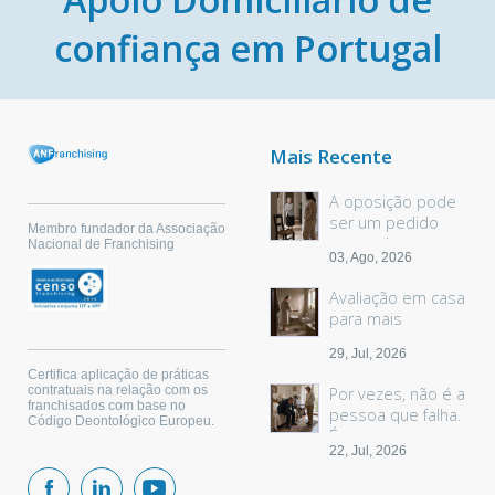
confiança em Portugal
Mais Recente
A oposição pode
ser um pedido
Membro fundador da Associação
sem palavras
Nacional de Franchising
03, Ago, 2026
Avaliação em casa
para mais
segurança
29, Jul, 2026
Certifica aplicação de práticas
contratuais na relação com os
Por vezes, não é a
franchisados com base no
pessoa que falha.
Código Deontológico Europeu.
É o espaço.
22, Jul, 2026