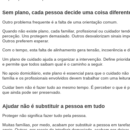
Sem plano, cada pessoa decide uma coisa diferent
Outro problema frequente é a falta de uma orientação comum.
Quando não existe plano, cada familiar, profissional ou cuidador ten
perceção. Uns protegem demasiado. Outros desvalorizam sinais impo
Outros preferem esperar.
Com o tempo, esta falta de alinhamento gera tensão, incoerência e 
Um plano de cuidado ajuda a organizar a intervenção. Define prioridade
e permite que todos saibam qual é o caminho a seguir.
No apoio domiciliário, este plano é essencial para que o cuidado não
família e os profissionais envolvidos devem trabalhar com uma leitu
Cuidar bem não é fazer tudo ao mesmo tempo. É perceber o que é pr
que ainda pode ser preservado.
Ajudar não é substituir a pessoa em tudo
Proteger não significa fazer tudo pela pessoa.
Muitas famílias, por medo, acabam por substituir a pessoa em tarefa
apoio. Outras, por receio de interferir demasiado, acabam por deixar 