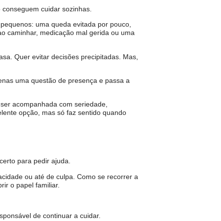
 conseguem cuidar sozinhas.
 pequenos: uma queda evitada por pouco,
a ao caminhar, medicação mal gerida ou uma
asa. Quer evitar decisões precipitadas. Mas,
enas uma questão de presença e passa a
e ser acompanhada com seriedade,
ente opção, mas só faz sentido quando
erto para pedir ajuda.
acidade ou até de culpa. Como se recorrer a
ir o papel familiar.
esponsável de continuar a cuidar.