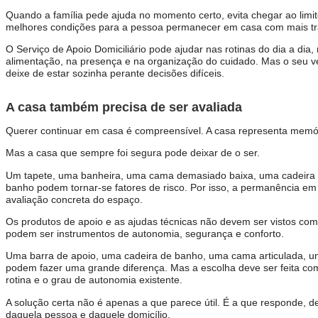
Quando a família pede ajuda no momento certo, evita chegar ao limit
melhores condições para a pessoa permanecer em casa com mais tr
O Serviço de Apoio Domiciliário pode ajudar nas rotinas do dia a di
alimentação, na presença e na organização do cuidado. Mas o seu ver
deixe de estar sozinha perante decisões difíceis.
A casa também precisa de ser avaliada
Querer continuar em casa é compreensível. A casa representa memóri
Mas a casa que sempre foi segura pode deixar de o ser.
Um tapete, uma banheira, uma cama demasiado baixa, uma cadeira i
banho podem tornar-se fatores de risco. Por isso, a permanência 
avaliação concreta do espaço.
Os produtos de apoio e as ajudas técnicas não devem ser vistos como
podem ser instrumentos de autonomia, segurança e conforto.
Uma barra de apoio, uma cadeira de banho, uma cama articulada, u
podem fazer uma grande diferença. Mas a escolha deve ser feita com 
rotina e o grau de autonomia existente.
A solução certa não é apenas a que parece útil. É a que responde, 
daquela pessoa e daquele domicílio.