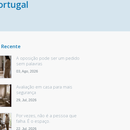
ortugal
 Recente
A oposição pode ser um pedido
sem palavras
03, Ago, 2026
Avaliação em casa para mais
segurança
29, Jul, 2026
Por vezes, não é a pessoa que
falha. É o espaço.
22, Jul, 2026