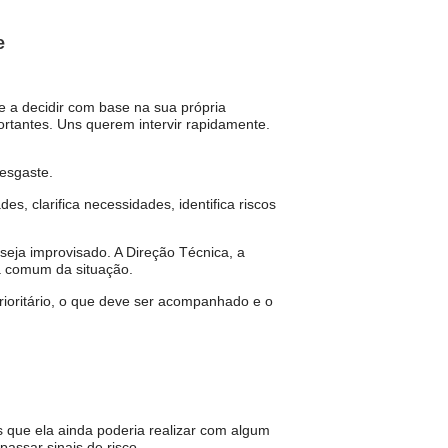
e
de a decidir com base na sua própria
rtantes. Uns querem intervir rapidamente.
desgaste.
s, clarifica necessidades, identifica riscos
 seja improvisado. A Direção Técnica, a
ra comum da situação.
ioritário, o que deve ser acompanhado e o
s que ela ainda poderia realizar com algum
passar sinais de risco.