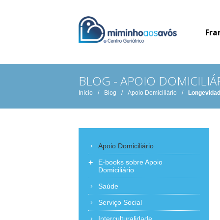
Fra
BLOG - APOIO DOMICILIÁ
Início
/
Blog
/
Apoio Domiciliário
/
Longevidad
Apoio Domiciliário
+
E-books sobre Apoio
Domiciliário
Saúde
Serviço Social
Interculturalidade