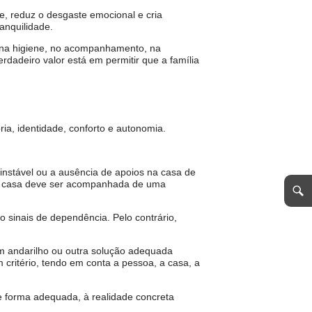
e, reduz o desgaste emocional e cria
anquilidade.
a, na higiene, no acompanhamento, na
dadeiro valor está em permitir que a família
a, identidade, conforto e autonomia.
nstável ou a ausência de apoios na casa de
em casa deve ser acompanhada de uma
 sinais de dependência. Pelo contrário,
m andarilho ou outra solução adequada
critério, tendo em conta a pessoa, a casa, a
de forma adequada, à realidade concreta