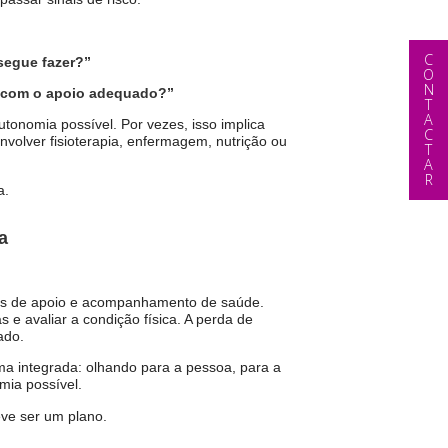
CONTACTAR
segue fazer?”
, com o apoio adequado?”
onomia possível. Por vezes, isso implica
volver fisioterapia, enfermagem, nutrição ou
a.
a
utos de apoio e acompanhamento de saúde.
 e avaliar a condição física. A perda de
ado.
ma integrada: olhando para a pessoa, para a
mia possível.
ve ser um plano.