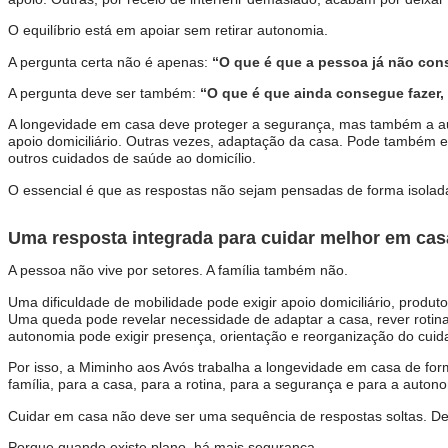
O equilíbrio está em apoiar sem retirar autonomia.
A pergunta certa não é apenas:
“O que é que a pessoa já não con
A pergunta deve ser também:
“O que é que ainda consegue fazer
A longevidade em casa deve proteger a segurança, mas também a aut
apoio domiciliário. Outras vezes, adaptação da casa. Pode também en
outros cuidados de saúde ao domicílio.
O essencial é que as respostas não sejam pensadas de forma isolad
Uma resposta integrada para cuidar melhor em cas
A pessoa não vive por setores. A família também não.
Uma dificuldade de mobilidade pode exigir apoio domiciliário, prod
Uma queda pode revelar necessidade de adaptar a casa, rever rotinas
autonomia pode exigir presença, orientação e reorganização do cuid
Por isso, a Miminho aos Avós trabalha a longevidade em casa de for
família, para a casa, para a rotina, para a segurança e para a autono
Cuidar em casa não deve ser uma sequência de respostas soltas. De
Porque quando existe plano, há mais segurança.