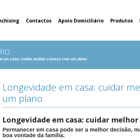
nchising
Contactos
Apoio Domiciliário
Produtos
RIO
e em casa: cuidar melhor começa com um plano
Longevidade em casa: cuidar m
um plano
Longevidade em casa: cuidar melho
Permanecer em casa pode ser a melhor decisão, m
boa vontade da família.