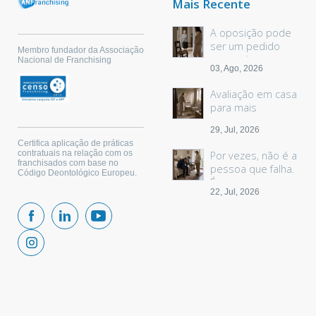
Mais Recente
A oposição pode
ser um pedido
Membro fundador da Associação
sem palavras
Nacional de Franchising
03, Ago, 2026
Avaliação em casa
para mais
segurança
29, Jul, 2026
Certifica aplicação de práticas
contratuais na relação com os
Por vezes, não é a
franchisados com base no
pessoa que falha.
Código Deontológico Europeu.
É o espaço.
22, Jul, 2026