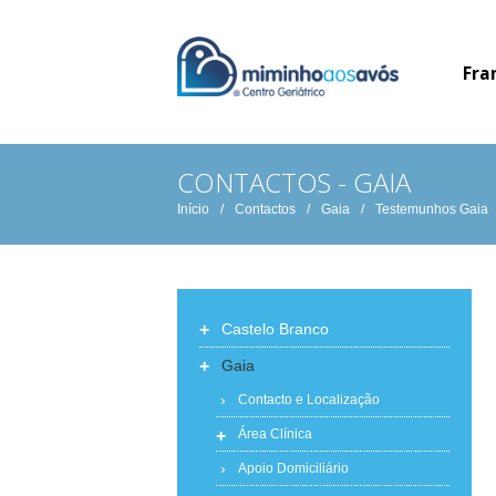
Fra
CONTACTOS - GAIA
Início
/
Contactos
/
Gaia
/
Testemunhos Gaia
+
Castelo Branco
+
Gaia
Contacto e Localização
+
Área Clínica
Apoio Domiciliário