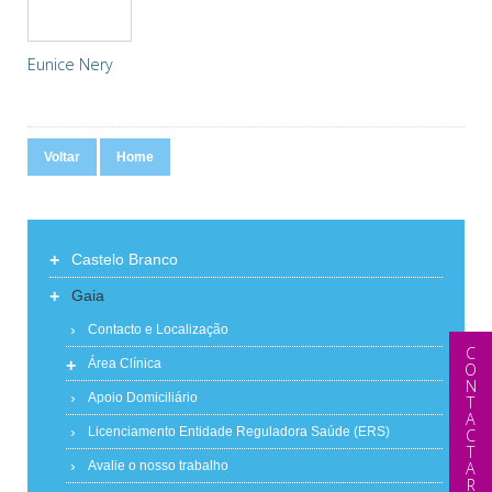
Eunice Nery
Voltar
Home
+
Castelo Branco
+
Gaia
Contacto e Localização
CONTACTAR
+
Área Clínica
Apoio Domiciliário
Licenciamento Entidade Reguladora Saúde (ERS)
Avalie o nosso trabalho