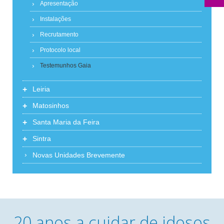
Apresentação
Instalações
Recrutamento
Protocolo local
Testemunhos Gaia
+
Leiria
+
Matosinhos
+
Santa Maria da Feira
+
Sintra
Novas Unidades Brevemente
20 anos a cuidar de idosos