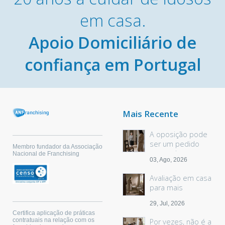
em casa.
Apoio Domiciliário de
confiança em Portugal
Mais Recente
A oposição pode
ser um pedido
Membro fundador da Associação
sem palavras
Nacional de Franchising
03, Ago, 2026
Avaliação em casa
para mais
segurança
29, Jul, 2026
Certifica aplicação de práticas
contratuais na relação com os
Por vezes, não é a