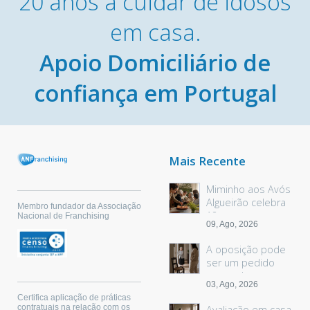
20 anos a cuidar de idosos
em casa.
Apoio Domiciliário de
confiança em Portugal
Mais Recente
Miminho aos Avós
Algueirão celebra
Membro fundador da Associação
18 anos
Nacional de Franchising
09, Ago, 2026
A oposição pode
ser um pedido
sem palavras
03, Ago, 2026
Certifica aplicação de práticas
contratuais na relação com os
Avaliação em casa