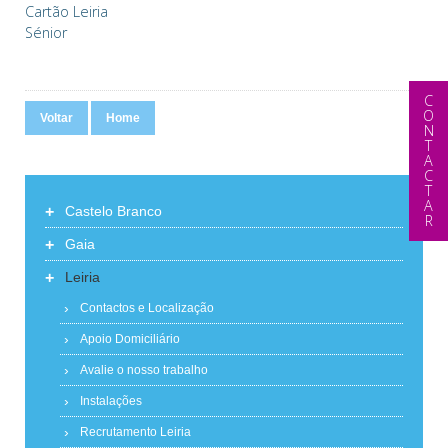
Cartão Leiria
Sénior
CONTACTAR
Voltar
Home
+
Castelo Branco
+
Gaia
+
Leiria
Contactos e Localização
Apoio Domiciliário
Avalie o nosso trabalho
Instalações
Recrutamento Leiria