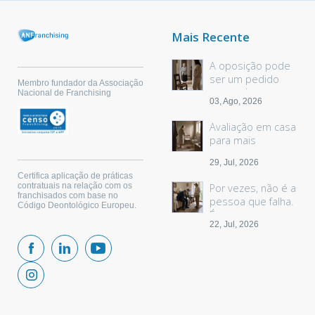
Mais Recente
A oposição pode
ser um pedido
Membro fundador da Associação
sem palavras
Nacional de Franchising
03, Ago, 2026
Avaliação em casa
para mais
segurança
29, Jul, 2026
Certifica aplicação de práticas
contratuais na relação com os
Por vezes, não é a
franchisados com base no
pessoa que falha.
Código Deontológico Europeu.
É o espaço.
22, Jul, 2026