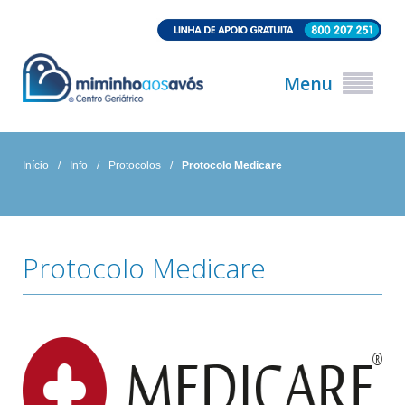
Menu
Início
/
Info
/
Protocolos
/
Protocolo Medicare
Protocolo Medicare