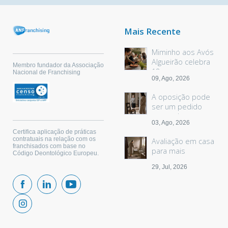
Mais Recente
Miminho aos Avós
Algueirão celebra
Membro fundador da Associação
18 anos
Nacional de Franchising
09, Ago, 2026
A oposição pode
ser um pedido
sem palavras
03, Ago, 2026
Certifica aplicação de práticas
contratuais na relação com os
Avaliação em casa
franchisados com base no
para mais
Código Deontológico Europeu.
segurança
29, Jul, 2026