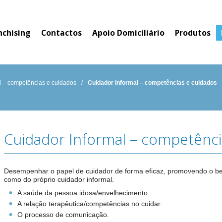
nchising
Contactos
Apoio Domiciliário
Produtos
l – competências e cuidados
/
Cuidador Informal – competências e cuidados
Cuidador Informal – competênci
Desempenhar o papel de cuidador de forma eficaz, promovendo o b
como do próprio cuidador informal.
A saúde da pessoa idosa/envelhecimento.
A relação terapêutica/competências no cuidar.
O processo de comunicação.