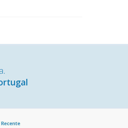
a.
ortugal
 Recente