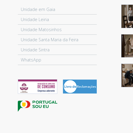
Unidade em Gaia
Unidade Leiria
Unidade Matosinhos
Unidade Santa Maria da Feira
Unidade Sintra
WhatsApp