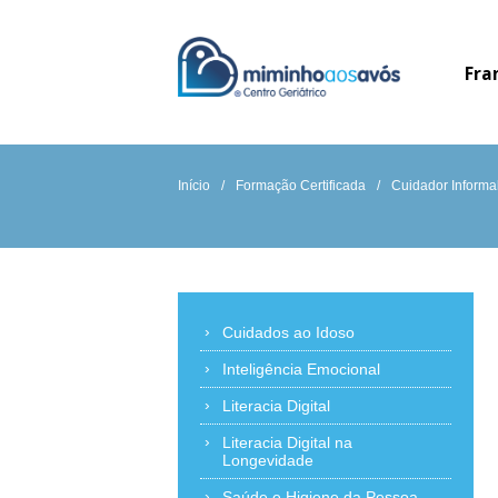
Fra
Início
/
Formação Certificada
/
Cuidador Informa
Cuidados ao Idoso
Inteligência Emocional
Literacia Digital
Literacia Digital na
Longevidade
Saúde e Higiene da Pessoa