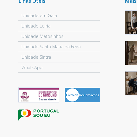
Links Úteis
Mais
Unidade em Gaia
Unidade Leiria
Unidade Matosinhos
Unidade Santa Maria da Feira
Unidade Sintra
WhatsApp