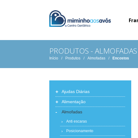
Fra
PRODUTOS - ALMOFADAS
Início
/
Produtos
/
Almofadas
/
Encostos
+
Ajudas Diárias
+
Alimentação
-
Almofadas
Anti escaras
Posicionamento