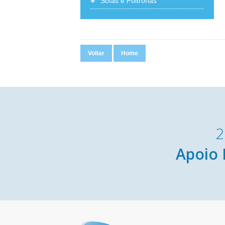
+
Sofás e Poltronas
Voltar
Home
2
Apoio 