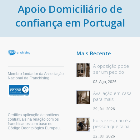
Apoio Domiciliário de
confiança em Portugal
Mais Recente
A oposição pode
ser um pedido
Membro fundador da Associação
sem palavras
Nacional de Franchising
03, Ago, 2026
Avaliação em casa
para mais
segurança
29, Jul, 2026
Certifica aplicação de práticas
contratuais na relação com os
Por vezes, não é a
franchisados com base no
pessoa que falha.
Código Deontológico Europeu.
É o espaço.
22, Jul, 2026