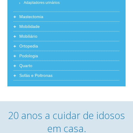
Adaptadores urinários
+
Mastectomia
+
Mobilidade
+
Mobiliário
+
Ortopedia
+
Podologia
+
Quarto
+
Sofás e Poltronas
20 anos a cuidar de idosos
em casa.