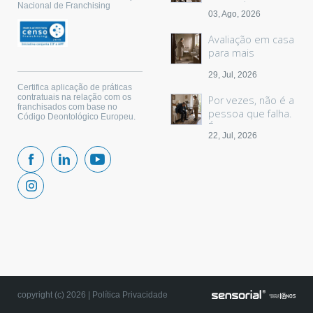
sem palavras
Nacional de Franchising
03, Ago, 2026
Avaliação em casa
para mais
segurança
29, Jul, 2026
Certifica aplicação de práticas
contratuais na relação com os
Por vezes, não é a
franchisados com base no
pessoa que falha.
Código Deontológico Europeu.
É o espaço.
22, Jul, 2026
copyright (c) 2026 |
Política Privacidade