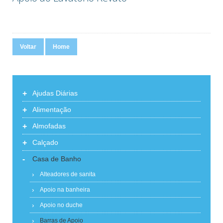
Voltar
Home
+
Ajudas Diárias
+
Alimentação
+
Almofadas
+
Calçado
-
Casa de Banho
Alteadores de sanita
Apoio na banheira
Apoio no duche
Barras de Apoio