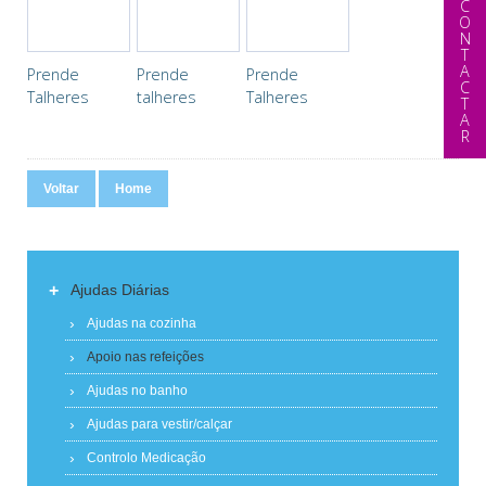
CONTACTAR
Prende
Prende
Prende
Talheres
talheres
Talheres
Voltar
Home
+
Ajudas Diárias
Ajudas na cozinha
Apoio nas refeições
Ajudas no banho
Ajudas para vestir/calçar
Controlo Medicação