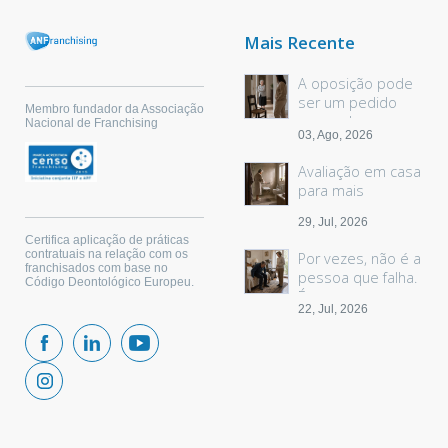
Mais Recente
A oposição pode
ser um pedido
Membro fundador da Associação
sem palavras
Nacional de Franchising
03, Ago, 2026
Avaliação em casa
para mais
segurança
29, Jul, 2026
Certifica aplicação de práticas
contratuais na relação com os
Por vezes, não é a
franchisados com base no
pessoa que falha.
Código Deontológico Europeu.
É o espaço.
22, Jul, 2026