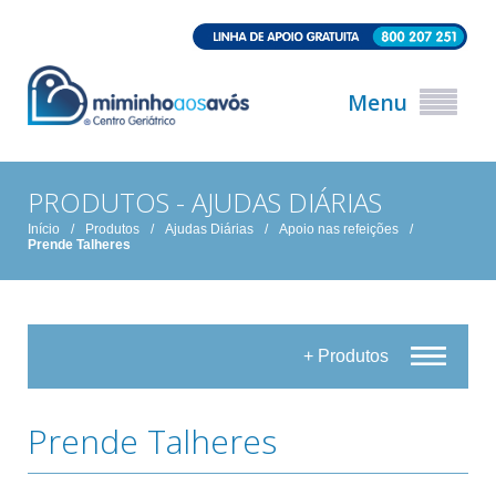
Menu
PRODUTOS - AJUDAS DIÁRIAS
Início
/
Produtos
/
Ajudas Diárias
/
Apoio nas refeições
/
Prende Talheres
+ Produtos
Prende Talheres