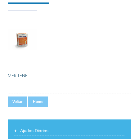
MERITENE
Voltar
Home
+
Ajudas Diárias