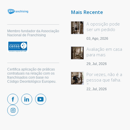
Mais Recente
A oposição pode
ser um pedido
Membro fundador da Associação
sem palavras
Nacional de Franchising
03, Ago, 2026
Avaliação em casa
para mais
segurança
29, Jul, 2026
Certifica aplicação de práticas
contratuais na relação com os
Por vezes, não é a
franchisados com base no
pessoa que falha.
Código Deontológico Europeu.
É o espaço.
22, Jul, 2026