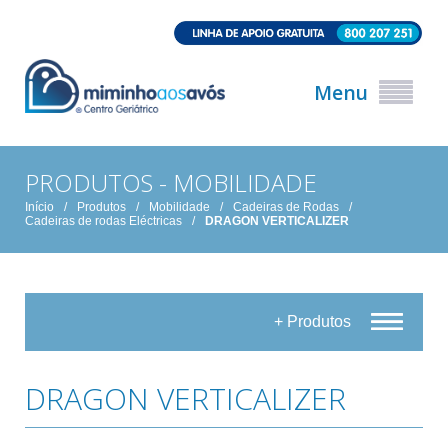
Menu
PRODUTOS - MOBILIDADE
Início
/
Produtos
/
Mobilidade
/
Cadeiras de Rodas
/
Cadeiras de rodas Eléctricas
/
DRAGON VERTICALIZER
+ Produtos
DRAGON VERTICALIZER