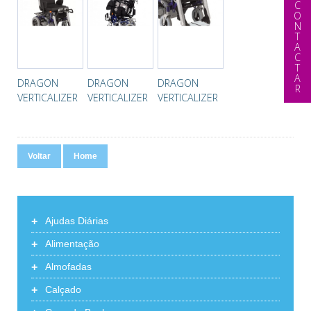
CONTACTAR
DRAGON
DRAGON
DRAGON
VERTICALIZER
VERTICALIZER
VERTICALIZER
Voltar
Home
+
Ajudas Diárias
+
Alimentação
+
Almofadas
+
Calçado