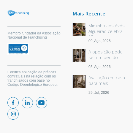
Mais Recente
Miminho aos Avós
Algueirão celebra
Membro fundador da Associação
18 anos
Nacional de Franchising
09, Ago, 2026
A oposição pode
ser um pedido
sem palavras
03, Ago, 2026
Certifica aplicação de práticas
contratuais na relação com os
Avaliação em casa
franchisados com base no
para mais
Código Deontológico Europeu.
segurança
29, Jul, 2026