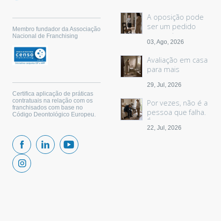
A oposição pode
ser um pedido
Membro fundador da Associação
sem palavras
Nacional de Franchising
03, Ago, 2026
Avaliação em casa
para mais
segurança
29, Jul, 2026
Certifica aplicação de práticas
contratuais na relação com os
Por vezes, não é a
franchisados com base no
pessoa que falha.
Código Deontológico Europeu.
É o espaço.
22, Jul, 2026