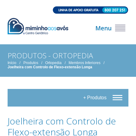
Menu
PRODUTOS - ORTOPEDIA
Início
/
Produtos
/
Ortopedia
/
Membros Inferiores
/
Joelheira com Controlo de Flexo-extensão Longa
+ Produtos
Joelheira com Controlo de
Flexo-extensão Longa