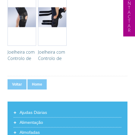
CONTACTAR
Joelheira com
Joelheira com
Controlo de
Controlo de
Flexo-
Flexo-
extensão
extensão
Longa
Longa
Voltar
Home
+
Ajudas Diárias
+
Alimentação
+
Almofadas