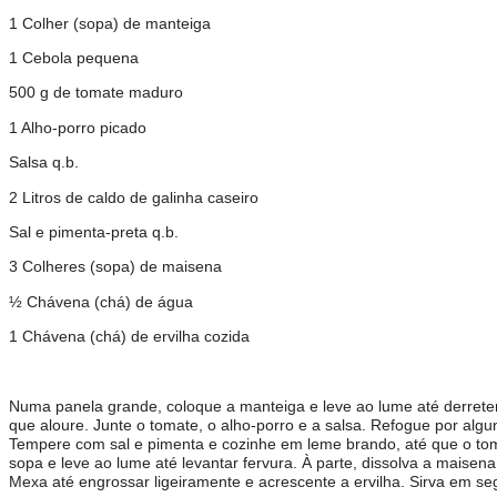
1 Colher (sopa) de manteiga
1 Cebola pequena
500 g de tomate maduro
1 Alho-porro picado
Salsa q.b.
2 Litros de caldo de galinha caseiro
Sal e pimenta-preta q.b.
3 Colheres (sopa) de maisena
½ Chávena (chá) de água
1 Chávena (chá) de ervilha cozida
Numa panela grande, coloque a manteiga e leve ao lume até derreter
que aloure. Junte o tomate, o alho-porro e a salsa. Refogue por algu
Tempere com sal e pimenta e cozinhe em leme brando, até que o to
sopa e leve ao lume até levantar fervura. À parte, dissolva a maise
Mexa até engrossar ligeiramente e acrescente a ervilha. Sirva em s