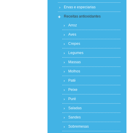
Ervas e especiarias
+
Receitas antioxidantes
Arroz
Aves
Crepes
Legumes
Massas
Molhos
Paté
Peixe
Puré
Saladas
Sandes
Sobremesas