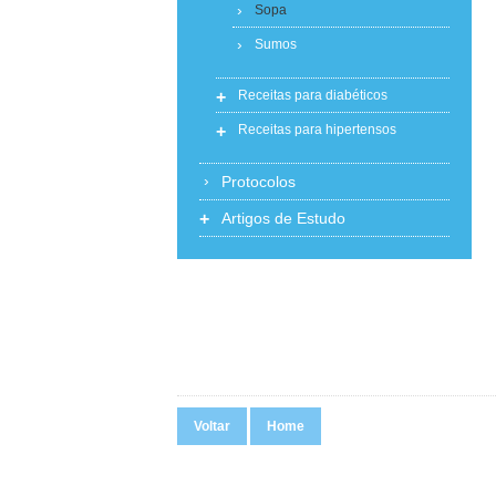
Sopa
Sumos
+
Receitas para diabéticos
+
Receitas para hipertensos
Protocolos
+
Artigos de Estudo
Voltar
Home