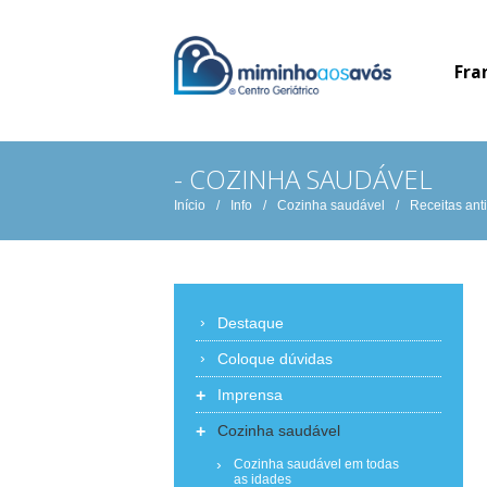
Fra
- COZINHA SAUDÁVEL
Início
/
Info
/
Cozinha saudável
/
Receitas ant
Destaque
Coloque dúvidas
+
Imprensa
+
Cozinha saudável
Cozinha saudável em todas
as idades