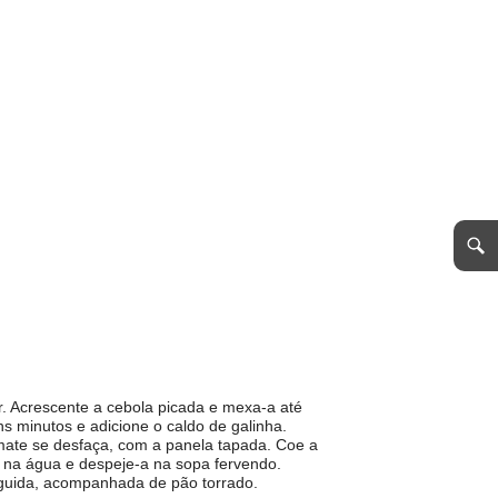
. Acrescente a cebola picada e mexa-a até
ns minutos e adicione o caldo de galinha.
mate se desfaça, com a panela tapada. Coe a
na na água e despeje-a na sopa fervendo.
eguida, acompanhada de pão torrado.