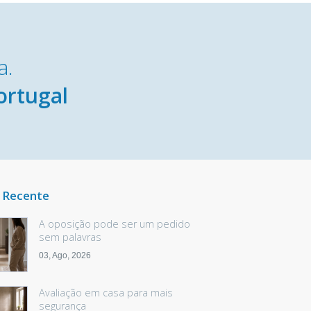
a.
ortugal
 Recente
A oposição pode ser um pedido
sem palavras
03, Ago, 2026
Avaliação em casa para mais
segurança