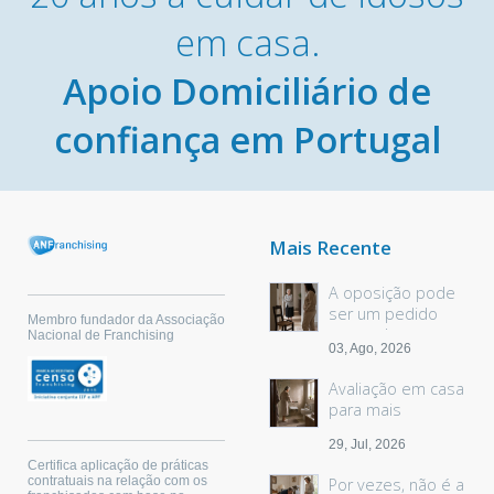
em casa.
Apoio Domiciliário de
confiança em Portugal
Mais Recente
A oposição pode
ser um pedido
Membro fundador da Associação
sem palavras
Nacional de Franchising
03, Ago, 2026
Avaliação em casa
para mais
segurança
29, Jul, 2026
Certifica aplicação de práticas
contratuais na relação com os
Por vezes, não é a